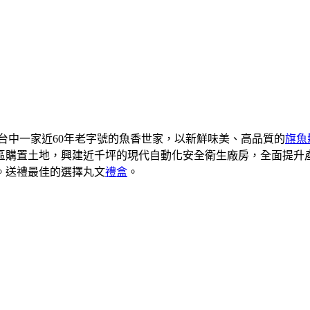
是台中一家近60年老字號的魚香世家，以新鮮味美、高品質的
旗魚
業區購置土地，興建近千坪的現代自動化安全衛生廠房，全面提
廣。送禮最佳的選擇丸文
禮盒
。