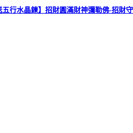
送五行水晶鍊】招財圓滿財神彌勒佛-招財守