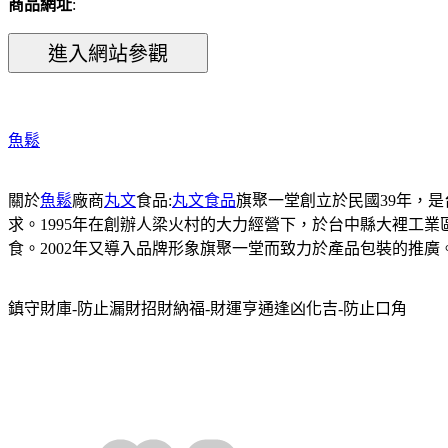
商品網址
:
魚鬆
關於
魚鬆
廠商
丸文
食品:
丸文食品
旗聚一堂創立於民國39年，
求。1995年在創辦人梁火村的大力經營下，於台中縣大裡工
食。2002年又導入品牌形象旗聚一堂而致力於產品包裝的推
鎮守財庫-防止漏財招財納福-財運亨通逢凶化吉-防止口角