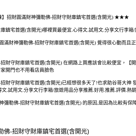
水晶鍊】招財圓滿財神彌勒佛-招財守財庫鎮宅首選(含開光) ★★★
鎮宅首選(含開光)哪裡買最便宜.心得文.試用文.分享文行李箱/旅
滿財神彌勒佛-招財守財庫鎮宅首選(含開光) 覺得很心動而且
招財守財庫鎮宅首選(含開光) 在網路上買應該會比較便宜，【
店家開門也不用看店員臉色
招財守財庫鎮宅首選(含開光)已經想很多天了!也求助谷哥大神 
.試用文.分享文行李箱/旅遊用品分享推薦.好用.推薦.評價.熱銷
彌勒佛-招財守財庫鎮宅首選(含開光) 的原因,是因為比較有保