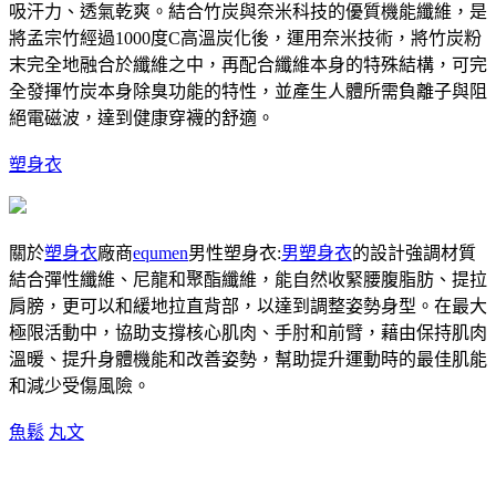
吸汗力、透氣乾爽。結合竹炭與奈米科技的優質機能纖維，是
將孟宗竹經過1000度C高溫炭化後，運用奈米技術，將竹炭粉
末完全地融合於纖維之中，再配合纖維本身的特殊結構，可完
全發揮竹炭本身除臭功能的特性，並產生人體所需負離子與阻
絕電磁波，達到健康穿襪的舒適。
塑身衣
關於
塑身衣
廠商
equmen
男性塑身衣:
男塑身衣
的設計強調材質
結合彈性纖維、尼龍和聚酯纖維，能自然收緊腰腹脂肪、提拉
肩膀，更可以和緩地拉直背部，以達到調整姿勢身型。在最大
極限活動中，協助支撐核心肌肉、手肘和前臂，藉由保持肌肉
溫暖、提升身體機能和改善姿勢，幫助提升運動時的最佳肌能
和減少受傷風險。
魚鬆
丸文