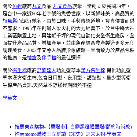
關於
魚鬆
廠商
丸文
食品:
丸文食品
旗聚一堂創立於民國39年，
是台中一家近60年老字號的魚香世家，以新鮮味美、高品質的
旗魚鬆
而遠近馳名，由於口味、手藝傳統道地，貨真價實而供
不應求。1995年在創辦人梁火村的大力經營下，於台中縣大裡
工業區購置土地，興建近千坪的現代自動化安全衛生廠房，全
面提升產品品質、增加產量，並由魚產結合農產製造更多元化
調理美食。2002年又導入品牌形象旗聚一堂而致力於產品包裝
的推廣。是
禮盒
及
伴手禮
的最佳選擇
關於
衛生棉
廠商
舒適達人
功能型草本
漢方衛生棉
:提供功能型
草本漢方衛生棉,包含日用型、夜用型、護墊型、量少型等衛
生棉產品資訊,天然草本舒緩經期悶熱不適
學英文
推薦東森購物-【華燈市】白霧黑燈體壁燈(簡約時尚款)
推薦momo購物王立群讀《宋史》之宋太袓-學英文