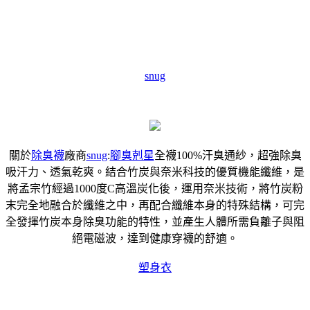
snug
關於
除臭襪
廠商
snug
:
腳臭剋星
全襪100%汗臭通紗，超強除臭
吸汗力、透氣乾爽。結合竹炭與奈米科技的優質機能纖維，是
將孟宗竹經過1000度C高溫炭化後，運用奈米技術，將竹炭粉
末完全地融合於纖維之中，再配合纖維本身的特殊結構，可完
全發揮竹炭本身除臭功能的特性，並產生人體所需負離子與阻
絕電磁波，達到健康穿襪的舒適。
塑身衣