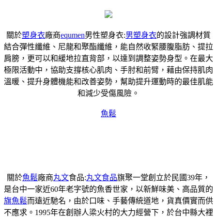
關於
塑身衣
廠商
equmen
男性塑身衣:
男塑身衣
的設計強調材質
結合彈性纖維、尼龍和聚酯纖維，能自然收緊腰腹脂肪、提拉
肩膀，更可以和緩地拉直背部，以達到調整姿勢身型。在最大
極限活動中，協助支撐核心肌肉、手肘和前臂，藉由保持肌肉
溫暖、提升身體機能和改善姿勢，幫助提升運動時的最佳肌能
和減少受傷風險。
魚鬆
關於
魚鬆
廠商
丸文
食品:
丸文食品
旗聚一堂創立於民國39年，
是台中一家近60年老字號的魚香世家，以新鮮味美、高品質的
旗魚鬆
而遠近馳名，由於口味、手藝傳統道地，貨真價實而供
不應求。1995年在創辦人梁火村的大力經營下，於台中縣大裡