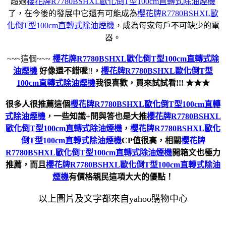
超過
櫻花牌R7780BSHXL歐化倒T型100cm直轉式除油煙機
了，在今後的發展中它還有可能成為
櫻花牌R7780BSHXL歐
化倒T型100cm直轉式除油煙機
，成為每家每戶不可缺少的電
器。
~~~這個~~~
櫻花牌R7780BSHXL歐化倒T型100cm直轉式除
油煙機
好像還不錯喔
!!
，
櫻花牌R7780BSHXL歐化倒T型
100cm直轉式除油煙機
我很喜歡，買來試試看!!! ★★★
很多人很推薦這個
櫻花牌R7780BSHXL歐化倒T型100cm直轉
式除油煙機
，一些知識+問與答也是大推
櫻花牌R7780BSHXL
歐化倒T型100cm直轉式除油煙機
，
櫻花牌R7780BSHXL歐化
倒T型100cm直轉式除油煙機
CP值很高，相關
櫻花牌
R7780BSHXL歐化倒T型100cm直轉式除油煙機
開箱文也極力
推薦，而且
櫻花牌R7780BSHXL歐化倒T型100cm直轉式除油
煙機
有價格親民這項大大的優點！
以上圖片及文字都來自yahoo購物中心