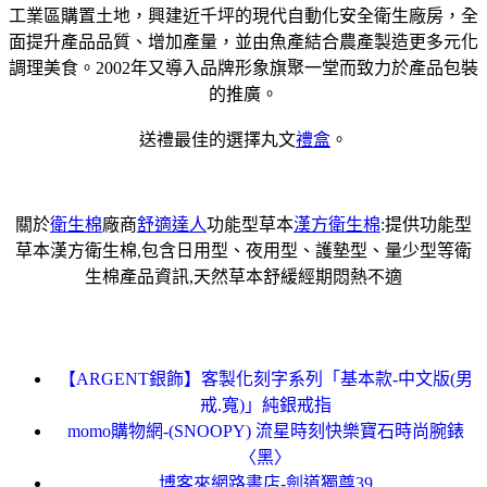
工業區購置土地，興建近千坪的現代自動化安全衛生廠房，全
面提升產品品質、增加產量，並由魚產結合農產製造更多元化
調理美食。2002年又導入品牌形象旗聚一堂而致力於產品包裝
的推廣。
送禮最佳的選擇丸文
禮盒
。
關於
衛生棉
廠商
舒適達人
功能型草本
漢方衛生棉
:提供功能型
草本漢方衛生棉,包含日用型、夜用型、護墊型、量少型等衛
生棉產品資訊,天然草本舒緩經期悶熱不適
【ARGENT銀飾】客製化刻字系列「基本款-中文版(男
戒.寬)」純銀戒指
momo購物網-(SNOOPY) 流星時刻快樂寶石時尚腕錶
〈黑〉
博客來網路書店-劍道獨尊39