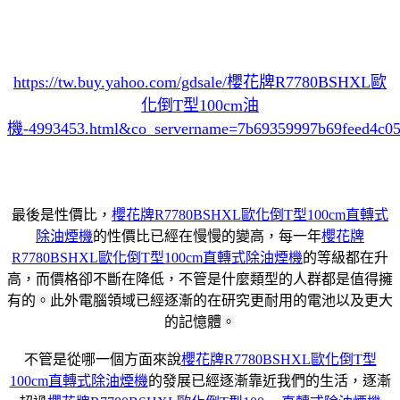
https://tw.buy.yahoo.com/gdsale/櫻花牌R7780BSHXL歐
化倒T型100cm油
機-4993453.html&co_servername=7b69359997b69feed4c0
最後是性價比，
櫻花牌R7780BSHXL歐化倒T型100cm直轉式
除油煙機
的性價比已經在慢慢的變高，每一年
櫻花牌
R7780BSHXL歐化倒T型100cm直轉式除油煙機
的等級都在升
高，而價格卻不斷在降低，不管是什麼類型的人群都是值得擁
有的。此外電腦領域已經逐漸的在研究更耐用的電池以及更大
的記憶體。
不管是從哪一個方面來說
櫻花牌R7780BSHXL歐化倒T型
100cm直轉式除油煙機
的發展已經逐漸靠近我們的生活，逐漸