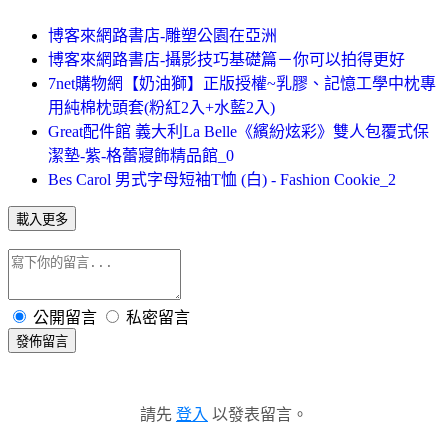
博客來網路書店-雕塑公園在亞洲
博客來網路書店-攝影技巧基礎篇－你可以拍得更好
7net購物網【奶油獅】正版授權~乳膠、記憶工學中枕專
用純棉枕頭套(粉紅2入+水藍2入)
Great配件館 義大利La Belle《繽紛炫彩》雙人包覆式保
潔墊-紫-格蕾寢飾精品館_0
Bes Carol 男式字母短袖T恤 (白) - Fashion Cookie_2
載入更多
公開留言
私密留言
發佈留言
請先
登入
以發表留言。