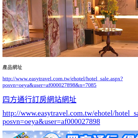
產品網址
http://www.easytravel.com.tw/ehotel/hotel_sale.aspx?
posvn=oeya&user=af000027898&n=7085
四方通行訂房網站網址
http://www.easytravel.com.tw/ehotel/hotel_s
posvn=oeya&user=af000027898