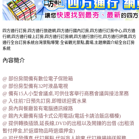
四方通行訂房,四方通行旅遊網,四方通行國內訂房,四方通行訂房中心,四方通
行網,四方通行線上訂房,四方通行訂房網,四方通行旅行社,四方通行評價,四方
通行全台訂房系統台灣景點導覽:全省觀光景點,農場,主題樂園介紹全台訂房
系統
內容簡介
@ 部份房間備有數位電子保險箱
@ 部份房型備有32吋液晶電視
@ 備有15人小型會議桌,可供住客舉行商務會議與接洽業務
@ 入住前7日預先訂房,即贈送迎賓水果
@ 房內與餐廳皆有電腦通訊線路
@ 館內大廳備有插卡式公用電話(電話卡請洽飯店櫃檯)
@ 提供轉換插頭,延長線,DVD的出租以及鬧鐘的出借 (出租須
暫付押金,於返還物品時退還押金)
@ 可代發傳真,代訂餐點,代叫盲人按摩,代訂機場接送服務