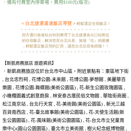
．備有付費室內停車場，費用$100元(每次)
＜台北捷運週邊飯店導覽＞
輕鬆選定住宿飯店！
－－－－－－－－－－－－－－－－－－－－－－－－
四方通行旅遊站台特別整理了台北捷運各出口站附近
的住宿飯店，解決您至台北出差、旅遊『住』的困擾
，輕鬆選定飯店預約訂房，讓您台北住宿免煩惱！！
－－－－－－－－－－－－－－－－－－－－－－－－
【新凱商務旅店 旅遊資訊】
．新凱商務旅店位於
台北市中山區
，附近景點有：東區地下街
, 台北忠烈祠 , 花博公園-未來館 , 花博公園-夢想館 , 美麗華百
樂園 , 花博公園-舞蝶館(美術公園區) , 花-新生公園玫瑰園區 ,
小橄欖園義式創意廚房 , 林安泰古厝民俗文物館 , 華陰街商圈 ,
松江南京站 , 台北行天宮 , 花-美術館(美術公園區) , 新光三越
百貨南西店 , 花-臺北故事館(美術公園區) , 花-天使生活館(新
生公園園區) , 花-風味館(美術公園園區) , 花-台北市立兒童育
樂中心(圓山公園園區) , 臺北市立美術館 , 樹火紀念紙博物館 ,