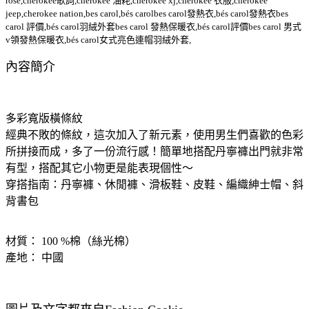
rose,cherokee歌詞,cherokee 油耗,cherokee xj,cherokee 衣服,cherokee
jeep,cherokee nation,bes carol,bés carolbes carol發熱衣,bés carol發熱衣bes
carol 評價,bés carol羽絨外套bes carol 發熱保暖衣,bés carol評價bes carol 男式
v領發熱保暖衣,bés carol女式亮色連帽羽絨外套,
內容簡介
多彩寬版橫條紋
經典不敗的條紋，這次加入了新元素，使用男生們喜歡的色彩
所拼接而成，多了一份流行感！簡單地搭配丹寧褲出門就非常
有型，搭配其它小物更是能表現個性～
穿搭指南：丹寧褲、休閒褲、滑板鞋、皮鞋、編織紳士帽、斜
背書包
材質： 100 %棉（絲光棉）
產地： 中國