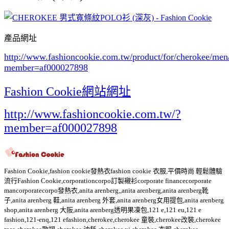
產品網址
http://www.fashioncookie.com.tw/product/for/cherokee/me
member=af000027898
Fashion Cookie網站網址
http://www.fashioncookie.com.tw/?
member=af000027898
Fashion Cookie,fashion cookie發熱衣fashion cookie 衣服,平價時尚 輕鬆體驗
流行Fashion Cookie,corporationcorpo訂製襯衫corporate financecorporate
mancorporatecorpo發熱衣,anita arenberg,,anita arenberg,anita arenberg靴
子,anita arenberg 鞋,anita arenberg 外套,anita arenberg女用提包,anita arenberg
shop,anita arenberg 大阪,anita arenberg透明果凍包,121 e,121 eu,121 e
fashion,121-enq,121 efashion,cherokee,cherokee 童裝,cherokee改裝,cherokee