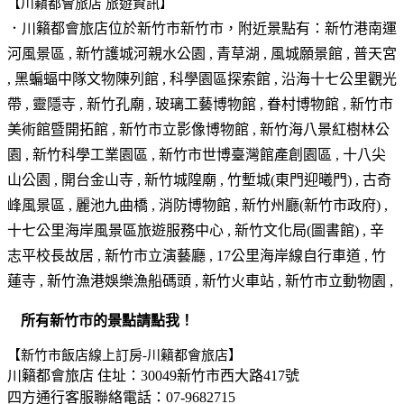
【川籟都會旅店 旅遊資訊】
．川籟都會旅店位於
新竹市新竹市
，附近景點有：新竹港南運
河風景區 , 新竹護城河親水公園 , 青草湖 , 風城願景館 , 普天宮
, 黑蝙蝠中隊文物陳列館 , 科學園區探索館 , 沿海十七公里觀光
帶 , 靈隱寺 , 新竹孔廟 , 玻璃工藝博物館 , 眷村博物館 , 新竹市
美術館暨開拓館 , 新竹市立影像博物館 , 新竹海八景紅樹林公
園 , 新竹科學工業園區 , 新竹市世博臺灣館產創園區 , 十八尖
山公園 , 開台金山寺 , 新竹城隍廟 , 竹塹城(東門迎曦門) , 古奇
峰風景區 , 麗池九曲橋 , 消防博物館 , 新竹州廳(新竹市政府) ,
十七公里海岸風景區旅遊服務中心 , 新竹文化局(圖書館) , 辛
志平校長故居 , 新竹市立演藝廳 , 17公里海岸線自行車道 , 竹
蓮寺 , 新竹漁港娛樂漁船碼頭 , 新竹火車站 , 新竹市立動物園 ,
所有新竹市的景點請點我！
【新竹市飯店線上訂房-川籟都會旅店】
川籟都會旅店 住址：30049新竹市西大路417號
四方通行客服聯絡電話：07-9682715