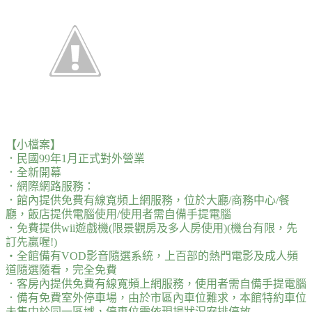
【小檔案】
．民國99年1月正式對外營業
．全新開幕
．網際網路服務：
．館內提供免費有線寬頻上網服務，位於大廳/商務中心/餐
廳，飯店提供電腦使用/使用者需自備手提電腦
．免費提供wii遊戲機(限景觀房及多人房使用)(機台有限，先
訂先贏喔!)
‧全館備有VOD影音隨選系統，上百部的熱門電影及成人頻
道隨選隨看，完全免費
．客房內提供免費有線寬頻上網服務，使用者需自備手提電腦
．備有免費室外停車場，由於市區內車位難求，本館特約車位
未集中於同一區域，停車位需依現場狀況安排停放