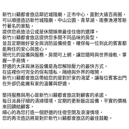
新竹川籟都會旅店鄰近城隍廟，正市中心，面對大遠百商圈，
可以順道造訪新竹城隍廟、中山公園、青草湖、南寮漁港等新
竹著名的景點，
提供您商旅洽公或是休閒娛樂最佳住宿的選擇。
新竹川籟都會旅店提供您多間不同品味的房型，
並且定期做好安全與消防設備檢查，確保每一位到此的賓客都
能夠住的安心與放心。
現代化的設備與服務，房間可上網，讓您隨時與世界接軌，掌
握一手商情。
舒適的大床與淋浴設備是為您解除壓力的最快方式，
在這裡你可完全的保有隱私，隔絕與外界的喧鬧，
新竹川籟都會旅店帶給您的是對於家的渴望，讓每位賓客出門
在外卻仍能擁有家的溫馨與舒適。
堅持服務與用心是新竹川籟都會旅店對顧客的承諾，
每日派員仔細的清掃環境，定期的更新飯店設備，平實的價格
來回饋給顧客，
細心的為您打造一個舒適的住宿空間及浪漫情境，
您的再次造訪將是對於新竹川籟都會旅店的最佳鼓勵。