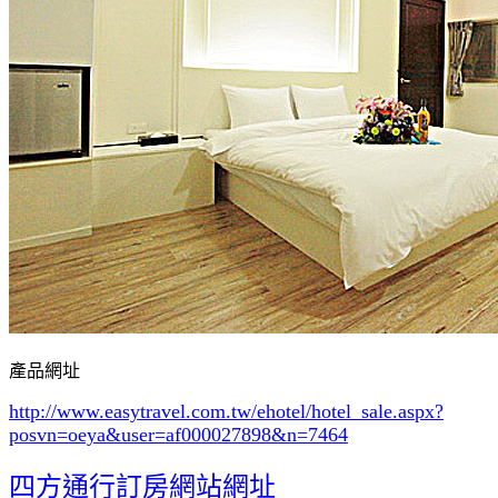
產品網址
http://www.easytravel.com.tw/ehotel/hotel_sale.aspx?
posvn=oeya&user=af000027898&n=7464
四方通行訂房網站網址