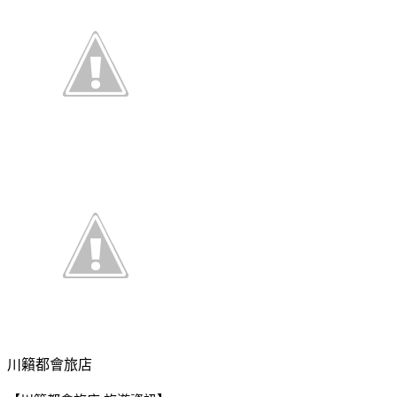
川籟都會旅店