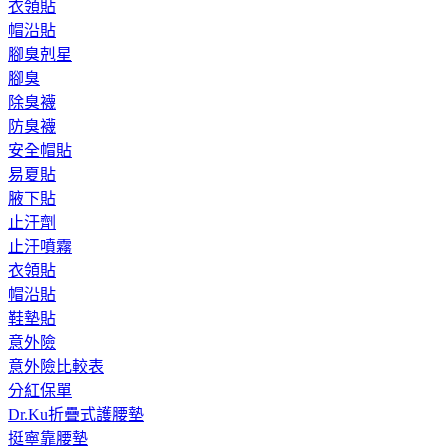
衣領貼
帽沿貼
腳臭剋星
腳臭
除臭襪
防臭襪
安全帽貼
易夏貼
腋下貼
止汗劑
止汗噴霧
衣領貼
帽沿貼
鞋墊貼
意外險
意外險比較表
分紅保單
Dr.Ku折疊式護腰墊
挺寧靠腰墊