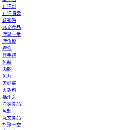
止汗劑
止汗噴霧
鞋墊貼
丸文食品
旗聚一堂
旗魚鬆
禮盒
伴手禮
魚鬆
肉乾
魚丸
天婦羅
火鍋料
福州丸
冷凍食品
魚翅
丸文食品
旗聚一堂