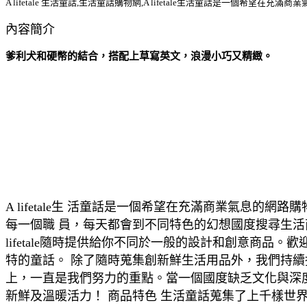
A lifetale 生活童話,生活童話購物網,A lifetale生活童話是一個
內容簡介
爹利犬和硬幣的結合，搭配上草寫英文，浪漫小巧又精緻。
A lifetale生 活童話是一個希望在充滿商業氣
每一個職 員，每天都會到不同特色的幻想國度搜尋生
lifetale隨時提供給你不同於一般的設計和創意商品。
特的童話。 除了隨時蒐集創新鮮生活用品外，我們持續挖掘
上，一直是我們努力的重點。當一個國度缺乏文化與深度時
新鮮及溫暖活力！ 商品特色 生活童話蒐集了上千樣世