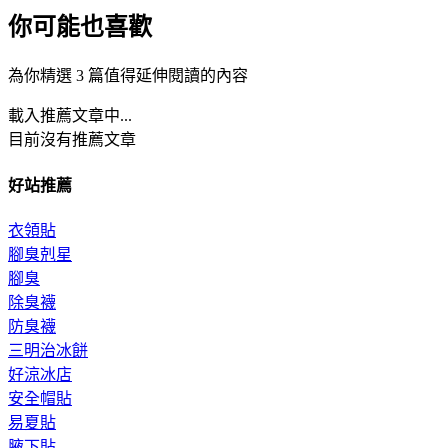
你可能也喜歡
為你精選 3 篇值得延伸閱讀的內容
載入推薦文章中...
目前沒有推薦文章
好站推薦
衣領貼
腳臭剋星
腳臭
除臭襪
防臭襪
三明治冰餅
好涼冰店
安全帽貼
易夏貼
腋下貼