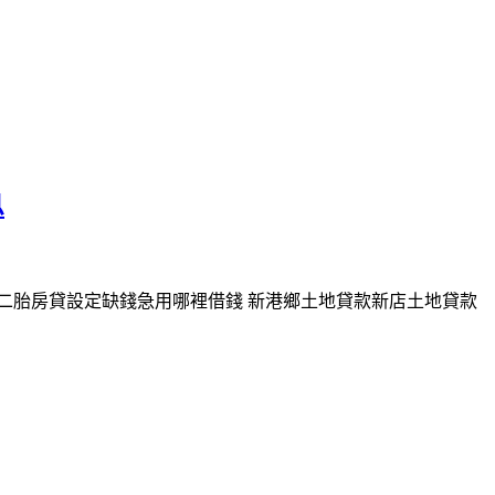
息
間二胎房貸設定缺錢急用哪裡借錢 新港鄉土地貸款新店土地貸款