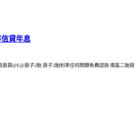
率信貸年息
房貸@E@房子2胎 房子2胎利率任何問題免費諮詢 南區二胎房