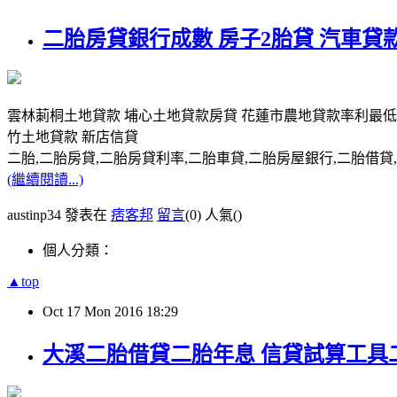
二胎房貸銀行成數 房子2胎貸 汽車貸
雲林莿桐土地貸款 埔心土地貸款房貸 花蓮市農地貸款率利最低
竹土地貸款 新店信貸
二胎,二胎房貸,二胎房貸利率,二胎車貸,二胎房屋銀行,二胎借貸,請洽0
(繼續閱讀...)
austinp34 發表在
痞客邦
留言
(0)
人氣(
)
個人分類：
▲top
Oct
17
Mon
2016
18:29
大溪二胎借貸二胎年息 信貸試算工具