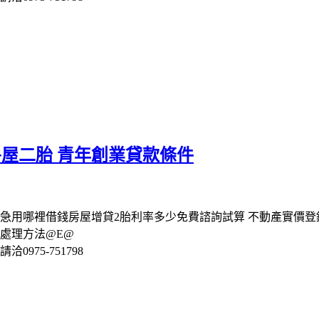
房屋二胎 青年創業貸款條件
錢急用哪裡借錢房屋增貸2胎利率多少免費諮詢試算 不動產實價
處理方法@E@
975-751798