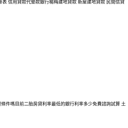
算表 信用貸款代墊款銀行楊梅建地貸款 新屋建地貸款 民間信貸
貸條件嗎目前二胎房貸利率最低的銀行利率多少免費諮詢試算 土