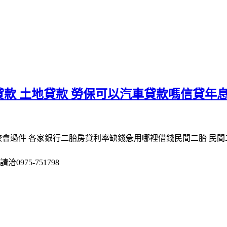
款 土地貸款 勞保可以汽車貸款嗎信貸年
較會過件 各家銀行二胎房貸利率缺錢急用哪裡借錢民間二胎 民
975-751798