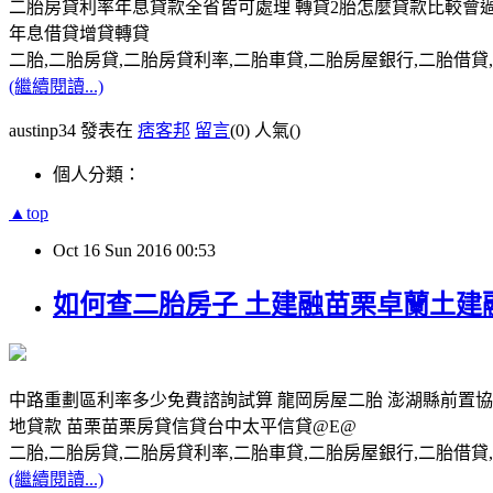
二胎房貸利率年息貸款全省皆可處理 轉貸2胎怎麼貸款比較會過
年息借貸增貸轉貸
二胎,二胎房貸,二胎房貸利率,二胎車貸,二胎房屋銀行,二胎借貸,請洽0
(繼續閱讀...)
austinp34 發表在
痞客邦
留言
(0)
人氣(
)
個人分類：
▲top
Oct
16
Sun
2016
00:53
如何查二胎房子 土建融苗栗卓蘭土建
中路重劃區利率多少免費諮詢試算 龍岡房屋二胎 澎湖縣前置
地貸款 苗栗苗栗房貸信貸台中太平信貸@E@
二胎,二胎房貸,二胎房貸利率,二胎車貸,二胎房屋銀行,二胎借貸,請洽0
(繼續閱讀...)