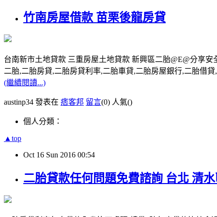
竹南房屋借款 苗栗後龍房貸
台南新市土地貸款 三重房屋土地貸款 新興區二胎@E@分享安
二胎,二胎房貸,二胎房貸利率,二胎車貸,二胎房屋銀行,二胎借貸,請洽0
(繼續閱讀...)
austinp34 發表在
痞客邦
留言
(0)
人氣(
)
個人分類：
▲top
Oct
16
Sun
2016
00:54
二胎貸款任何問題免費諮詢 台北 清