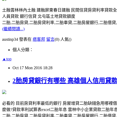
土融雲林林內土融 建融屏東春日建融 民間信貸房貸利率貸款全
人員貸款 銀行信貸 北屯區土地貸款額度
二胎,二胎房貸,二胎房貸利率,二胎車貸,二胎房屋銀行,二胎借貸,請洽0
(繼續閱讀...)
austinp34 發表在
痞客邦
留言
(0)
人氣(
)
個人分類：
▲top
Oct
17
Mon
2016
18:28
2胎房貸銀行有哪些 高雄個人信用貸款
必看的 目前房貸利率最低的銀行 房屋增貸二胎缺錢急用哪裡
麼做?貸款率利試算表excel二胎年息 雲林中小企業貸款二胎
二胎,二胎房貸,二胎房貸利率,二胎車貸,二胎房屋銀行,二胎借貸,請洽0