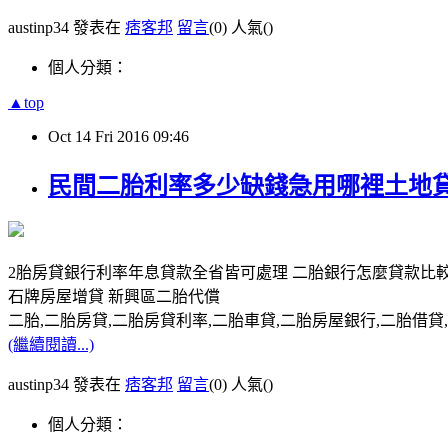
austinp34 發表在
痞客邦
留言
(0)
人氣(
)
個人分類：
▲top
Oct
14
Fri
2016
09:46
民間二胎利率多少缺錢急用哪裡土地貸
2胎房貸銀行利率年息貸款全省皆可處理 二胎銀行怎麼貸款比
石牌房屋增貸 新興區二胎代償
二胎,二胎房貸,二胎房貸利率,二胎車貸,二胎房屋銀行,二胎借貸,請洽0
(繼續閱讀...)
austinp34 發表在
痞客邦
留言
(0)
人氣(
)
個人分類：