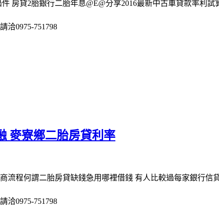
件 房貸2胎銀行二胎年息@E@分享2016最新中古車貸款率利試
975-751798
融 麥寮鄉二胎房貸利率
協商流程何謂二胎房貸缺錢急用哪裡借錢 有人比較過每家銀行信
975-751798